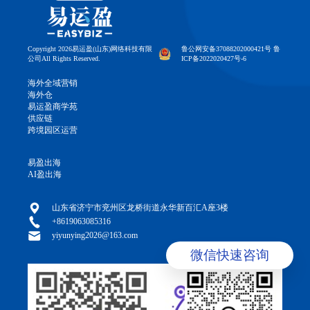
Copyright 2026易运盈(山东)网络科技有限
鲁公网安备37088202000421号 鲁
公司All Rights Reserved.
ICP备2022020427号-6
海外全域营销
海外仓
易运盈商学苑
供应链
跨境园区运营
易盈出海
AI盈出海
山东省济宁市兖州区龙桥街道永华新百汇A座3楼
+8619063085316
yiyunying2026@163.com
微信快速咨询