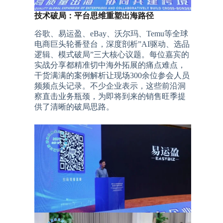
技术破局：平台思维重塑出海路径
谷歌、易运盈、eBay、沃尔玛、Temu等全球
电商巨头轮番登台，深度剖析”AI驱动、选品
逻辑、模式破局”三大核心议题。每位嘉宾的
实战分享都精准切中海外拓展的痛点难点，
干货满满的案例解析让现场300余位参会人员
频频点头记录。不少企业表示，这些前沿洞
察直击业务瓶颈，为即将到来的销售旺季提
供了清晰的破局思路。