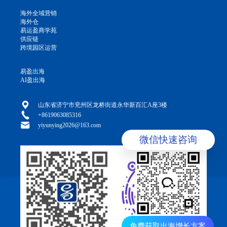
海外全域营销
海外仓
易运盈商学苑
供应链
跨境园区运营
易盈出海
AI盈出海
山东省济宁市兖州区龙桥街道永华新百汇A座3楼
+8619063085316
yiyunying2026@163.com
微信快速咨询
免费获取出海增长方案