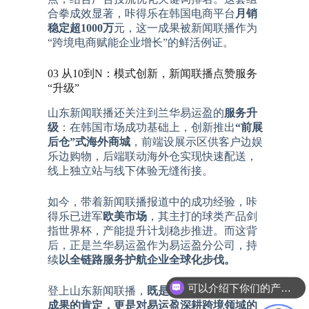
合拳成效显著，咔得乐在韩国电商平台
月销
稳定超1000万
元，这一成果被新闻联播作为
“跨境电商赋能企业增长”的鲜活例证。
03 从10到N：模式创新，新闻联播点赞服务
“升级”
山东新闻联播还关注到兰华易运盈的
服务升
级
：在韩国市场成功基础上，创新推出
“前展
后仓”式海外商城
，前端设展示区供客户边娱
乐边购物，后端联动海外仓实现快速配送，
线上独立站与线下体验无缝衔接。
如今，带着新闻联播报道中的成功经验，咔
得乐已进军
欧美市场
，其主打的球类产品剑
指世界杯，产能提升计划稳步推进。而这背
后，正是兰华易运盈作为易运盈分公司，持
续
以全链路服务护航企业全球化步伐。
可以介绍下你们的产品么
登上山东新闻联播，
既是对兰华易运盈服务
成果的肯定，更是对易运盈深耕跨境领域的