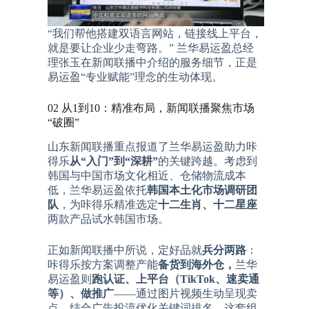
“我们帮他搭建双语言网站，链接线上平台，
就是要让企业少走弯路。” 兰华易运盈总经
理张玉在新闻联播中介绍的服务细节，正是
易运盈“专业赋能”理念的生动体现。
02 从1到10：精准布局，新闻联播聚焦市场
“破圈”
山东新闻联播重点报道了兰华易运盈助力咔
得乐
从“入门”到“深耕”
的关键跨越。考虑到
韩国与中国市场文化相近、仓储物流成本
低，兰华易运盈依托
韩国本土化市场调研团
队
，为咔得乐精准选定
十二生肖、十二星座
两款产品试水韩国市场。
正如新闻联播中所说，定好品就
兵分两路
：
咔得乐按方案调整产能
备货到海外仓，
兰华
易运盈则
跑认证、上平台（TikTok、速卖通
等）、做推广
——通过图片视频生动呈现卖
点，结合广告投流优化关键词排名。这套组