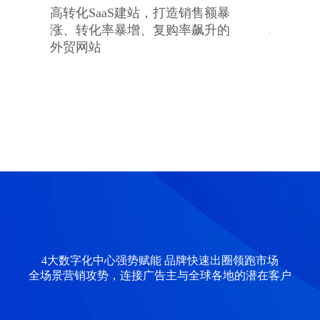
高转化SaaS建站，打造销售额暴
全渠道
涨、转化率暴增、复购率飙升的
精准商
外贸网站
4大数字化中心强势赋能 品牌快速出圈领跑市场
全场景营销攻势，连接广告主与全球各地的潜在客户