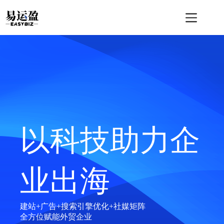
跳
至
内
容
以科技助力企
业出海
建站+广告+搜索引擎优化+社媒矩阵
全方位赋能外贸企业