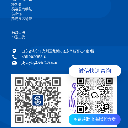
海外仓
易运盈商学苑
供应链
跨境园区运营
易盈出海
AI盈出海
山东省济宁市兖州区龙桥街道永华新百汇A座3楼
+8619063085316
yiyunying2026@163.com
微信快速咨询
免费获取出海增长方案