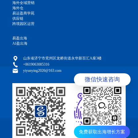
海外全域营销
海外仓
易运盈商学苑
供应链
跨境园区运营
易盈出海
AI盈出海
山东省济宁市兖州区龙桥街道永华新百汇A座3楼
+8619063085316
yiyunying2026@163.com
微信快速咨询
免费获取出海增长方案