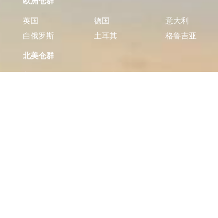
欧洲仓群
英国
德国
意大利
白俄罗斯
土耳其
格鲁吉亚
北美仓群
美国
加拿大
墨西哥
南美仓群
巴西
智利
阿根廷
非洲仓群
加纳
南非
肯尼亚
尼日利亚
大洋洲仓群
澳大利亚